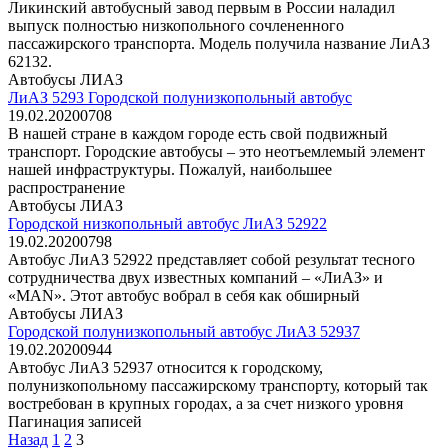
Ликинский автобусный завод первым в России наладил
выпуск полностью низкопольного сочлененного
пассажирского транспорта. Модель получила название ЛиАЗ
62132.
Автобусы ЛИАЗ
ЛиАЗ 5293 Городской полунизкопольный автобус
19.02.2020
0
708
В нашей стране в каждом городе есть свой подвижный
транспорт. Городские автобусы – это неотъемлемый элемент
нашей инфраструктуры. Пожалуй, наибольшее
распространение
Автобусы ЛИАЗ
Городской низкопольный автобус ЛиАЗ 52922
19.02.2020
0
798
Автобус ЛиАЗ 52922 представляет собой результат тесного
сотрудничества двух известных компаний – «ЛиАЗ» и
«MAN». Этот автобус вобрал в себя как обширный
Автобусы ЛИАЗ
Городской полунизкопольный автобус ЛиАЗ 52937
19.02.2020
0
944
Автобус ЛиАЗ 52937 относится к городскому,
полунизкопольному пассажирскому транспорту, который так
востребован в крупных городах, а за счет низкого уровня
Пагинация записей
Назад
1
2
3