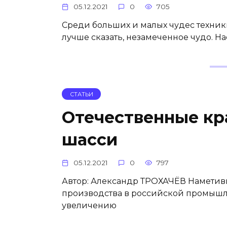
05.12.2021
0
705
Среди больших и малых чудес техники
лучше сказать, незамеченное чудо. На
СТАТЬИ
Отечественные кр
шасси
05.12.2021
0
797
Автор: Александр ТРОХАЧЁВ Наметив
производства в российской промышле
увеличению