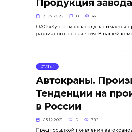
Продукция заво
21.07.2022
0
4к.
ОАО «Курганмашзавод» занимается п
различного назначения. В нашей ко
СТАТЬИ
Автокраны. Произ
Тенденции на про
в России
05.12.2021
0
782
Предпосылкой появления автокранов 