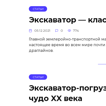
СТАТЬИ
Экскаватор — кла
05.12.2021
0
774
Главной землеройно-транспортной ма
настоящее время во всем мире почти
драглайнов.
СТАТЬИ
Экскаватор-погру
чудо XX века