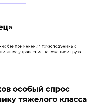
ец»
жно без применения грузоподъемных
ционное управление положением груза —
ков особый спрос
нику тяжелого класса