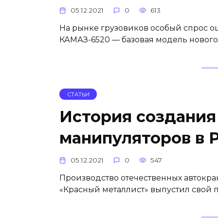
05.12.2021
0
613
На рынке грузовиков особый спрос ощ
КАМАЗ-6520 — базовая модель новог
СТАТЬИ
История создания
манипуляторов в 
05.12.2021
0
547
Производство отечественных автокрано
«Красный металлист» выпустил свой 