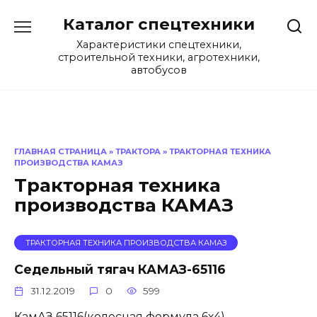
Перейти
Каталог спецтехники
к
содержанию
Характеристики спецтехники,
строительной техники, агротехники,
автобусов
ГЛАВНАЯ СТРАНИЦА
»
ТРАКТОРА
»
ТРАКТОРНАЯ ТЕХНИКА
ПРОИЗВОДСТВА КАМАЗ
Тракторная техника
производства КАМАЗ
ТРАКТОРНАЯ ТЕХНИКА ПРОИЗВОДСТВА КАМАЗ
Cедельный тягач КАМАЗ-65116
31.12.2019
0
599
КамАЗ 65116(колесная формула 6х4) –