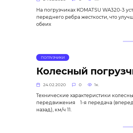
На погрузчиках KOMATSU WA320-3 уст
переднего ребра жесткости, что улуч
обеих
ПОГРУЗЧИКИ
Колесный погруз
24.02.2020
0
1к.
Технические характеристики колесны
передвижения 1-я передача (вперед/на
назад), км/ч 11.