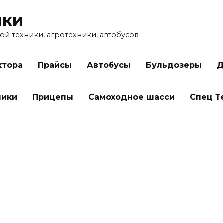
ики
ой техники, агротехники, автобусов
ктора
Прайсы
Автобусы
Бульдозеры
Д
чики
Прицепы
Самоходное шасси
Спец Т