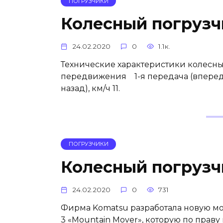
ПОГРУЗЧИКИ
Колесный погруз
24.02.2020
0
1.1к.
Технические характеристики колесны
передвижения 1-я передача (вперед/на
назад), км/ч 11.
ПОГРУЗЧИКИ
Колесный погруз
24.02.2020
0
731
Фирма Komatsu разработала новую м
3 «Mountain Mover», которую по прав