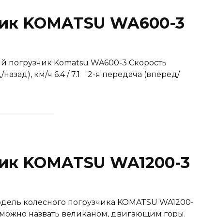
чик KOMATSU WA600-3
й погрузчик Komatsu WA600-3 Скорость
зад), км/ч 6.4 / 7.1 2-я передача (вперед/
чик KOMATSU WA1200-3
одель колесного погрузчика KOMATSU WA1200-
у можно назвать великаном, двигающим горы.